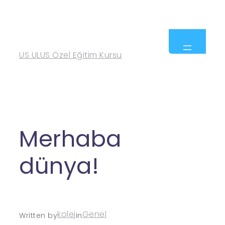
US ULUS Özel Eğitim Kursu
Merhaba
dünya!
kolej
Genel
Written by
in